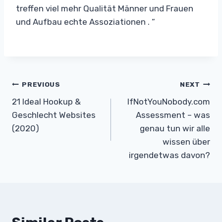
treffen viel mehr Qualität Männer und Frauen
und Aufbau echte Assoziationen . “
Post
PREVIOUS
NEXT
21 Ideal Hookup &
IfNotYouNobody.com
navigation
Geschlecht Websites
Assessment – was
(2020)
genau tun wir alle
wissen über
irgendetwas davon?