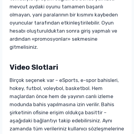
mevcut aydaki oyunu tamamen başarılı
olmayan, yani paralarının bir kısmını kaybeden
oyuncular tarafından etkinleştirilebilir. Oyun
hesabı oluşturulduktan sonra giriş yapmalı ve
ardından «promosyonlar» sekmesine
gitmelisiniz.
Video Slotlari
Birçok seçenek var – eSports, e-spor bahisleri,
hokey, futbol, ​​​​voleybol, basketbol. Hem
maçlardan önce hem de yayının canlı izleme
modunda bahis yapılmasına izin verilir. Bahis
şirketinin ofisine erişim oldukça basittir –
aşağıdaki bağlantıyı takip edebilirsiniz. Aynı
zamanda tüm verileriniz kullanıcı sözleşmelerine