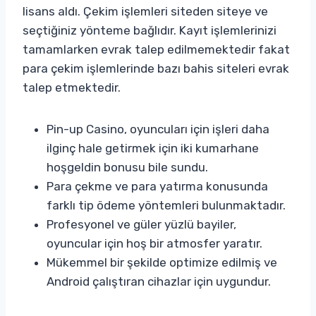
lisans aldı. Çekim işlemleri siteden siteye ve
seçtiğiniz yönteme bağlıdır. Kayıt işlemlerinizi
tamamlarken evrak talep edilmemektedir fakat
para çekim işlemlerinde bazı bahis siteleri evrak
talep etmektedir.
Pin-up Casino, oyuncuları için işleri daha
ilginç hale getirmek için iki kumarhane
hoşgeldin bonusu bile sundu.
Para çekme ve para yatırma konusunda
farklı tip ödeme yöntemleri bulunmaktadır.
Profesyonel ve güler yüzlü bayiler,
oyuncular için hoş bir atmosfer yaratır.
Mükemmel bir şekilde optimize edilmiş ve
Android çalıştıran cihazlar için uygundur.