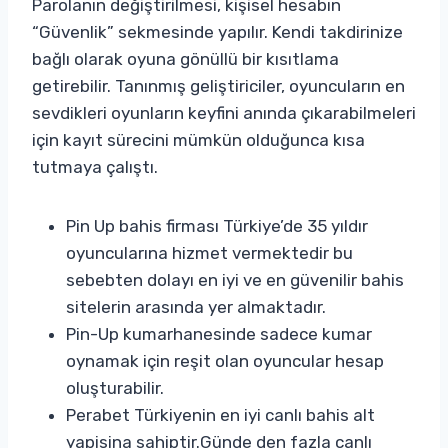
Parolanın değiştirilmesi, kişisel hesabın
“Güvenlik” sekmesinde yapılır. Kendi takdirinize
bağlı olarak oyuna gönüllü bir kısıtlama
getirebilir. Tanınmış geliştiriciler, oyuncuların en
sevdikleri oyunların keyfini anında çıkarabilmeleri
için kayıt sürecini mümkün olduğunca kısa
tutmaya çalıştı.
Pin Up bahis firması Türkiye’de 35 yıldır
oyuncularına hizmet vermektedir bu
sebebten dolayı en iyi ve en güvenilir bahis
sitelerin arasında yer almaktadır.
Pin-Up kumarhanesinde sadece kumar
oynamak için reşit olan oyuncular hesap
oluşturabilir.
Perabet Türkiyenin en iyi canlı bahis alt
yapisina sahiptir.Günde den fazla canlı