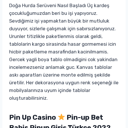
Doğa Hurda Serüveni Nasıl Başladı Üç kardeş
çocukluğumuzdan beri bu işi yapıyoruz.
Sevdiğimiz işi yapmaktan büyük bir mutluluk
duyuyor, sizlerle çalışmak için sabırsızlanıyoruz.
Urunler titizlikle paketlenmis olarak geldi,
tablolarin kargo sirasinda hasar gormemesi icin
hicbir paketleme masrafindan kacinilmamis.
Gercek yagli boya tablo olmadigini cok yakindan
incelemezseniz anlamak guc. Kanvas tablolar
askı aparatları üzerine monte edilmiş şekilde
üretilir. Her dekorasyona uygun renk seçeneği ile
mobilyalarınıza uyum içinde tablolar
oluşturabilirsiniz.
Pin Up Casino
Pin-up Bet
Bahis Pinup Giriş Türkce 2022