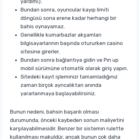
yardımı).
Bundan sonra, oyuncular kayıp limiti
döngüsü sona erene kadar herhangi bir
bahis oynayamaz.
Genellikle kumarbazlar akşamları
bilgisayarlarının başında otururken casino
sitesine girerler.
Bundan sonra bağlantıya gidin ve Pın up
mobil sürümüne otomatik olarak giriş yapın.
Sitedeki kayıt işleminizi tamamladığınız
zaman birçok ayrıcalıktan anında
yararlanmaya başlayabilirsiniz.
Bunun nedeni, bahsin başarılı olması
durumunda, önceki kaybeden sonun maliyetini
karşılayabilmesidir. Benzer bir sistemin rulette
kullanılması makuldür, ancak bunun çok daha