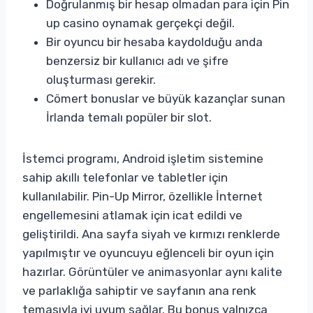
Doğrulanmış bir hesap olmadan para için Pin
up casino oynamak gerçekçi değil.
Bir oyuncu bir hesaba kaydolduğu anda
benzersiz bir kullanıcı adı ve şifre
oluşturması gerekir.
Cömert bonuslar ve büyük kazançlar sunan
İrlanda temalı popüler bir slot.
İstemci programı, Android işletim sistemine
sahip akıllı telefonlar ve tabletler için
kullanılabilir. Pin-Up Mirror, özellikle İnternet
engellemesini atlamak için icat edildi ve
geliştirildi. Ana sayfa siyah ve kırmızı renklerde
yapılmıştır ve oyuncuyu eğlenceli bir oyun için
hazırlar. Görüntüler ve animasyonlar aynı kalite
ve parlaklığa sahiptir ve sayfanın ana renk
temasıyla iyi uyum sağlar. Bu bonus yalnızca