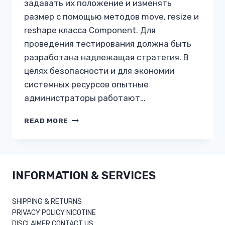
задавать их положение и изменять
размер с помощью методов move, resize и
reshape класса Component. Для
проведения тестирования должна быть
разработана надлежащая стратегия. В
целях безопасности и для экономии
системных ресурсов опытные
администраторы работают…
КТО
READ MORE
ТАКОЙ
GUI ЭКСПЕРТ?
ПРОГРАММИСТ
ИЛИ
ДИЗАЙНЕР?
INFORMATION & SERVICES
SHIPPING & RETURNS
PRIVACY POLICY NICOTINE
DISCLAIMER CONTACT US