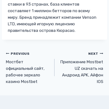
ставки в 93 странах, база клиентов
составляет 1 миллион бетторов по всему
миру. Бренд принадлежит компании Venson
LTD, имеющей игорную лицензию
правительства острова Кюрасао.
Post
PREVIOUS
NEXT
Мостбет
Приложение Mostbet
navigation
официальный сайт,
UZ скачать на
рабочее зеркало
Андроид APK, Айфон
казино Mostbet
IOS