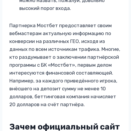
можно назвать, пожалуй, довольно
высокий порог входа.
Партнерка Мостбет предоставляет своим
вебмастерам актуальную информацию по
конверсии на различных ГЕО, исходя из
данных по всем источникам трафика. Многие,
кто раздумывает о заключении партнёрской
программы с БК «Мостбет», первым делом
интересуются финансовой составляющей.
Например, за каждого приведённого игрока,
внёсшего на депозит сумму не менее 10
долларов, беттинговая компания начисляет
20 долларов на счёт партнёра.
Зачем официальный сайт