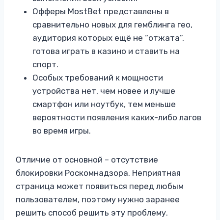
Офферы MostBet представлены в
сравнительно новых для гемблинга гео,
аудитория которых ещё не “отжата”,
готова играть в казино и ставить на
спорт.
Особых требований к мощности
устройства нет, чем новее и лучше
смартфон или ноутбук, тем меньше
вероятности появления каких-либо лагов
во время игры.
Отличие от основной – отсутствие
блокировки Роскомнадзора. Неприятная
страница может появиться перед любым
пользователем, поэтому нужно заранее
решить способ решить эту проблему.