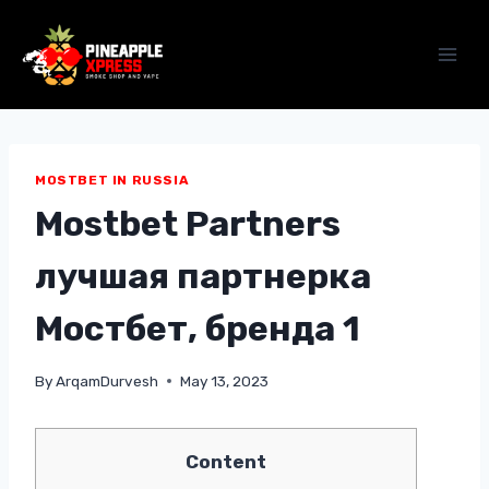
Skip
to
content
MOSTBET IN RUSSIA
Mostbet Partners
лучшая партнерка
Мостбет, бренда 1
By
ArqamDurvesh
May 13, 2023
Content