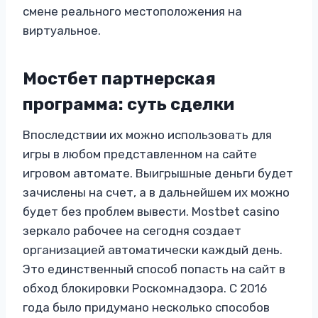
смене реального местоположения на
виртуальное.
Мостбет партнерская
программа: суть сделки
Впоследствии их можно использовать для
игры в любом представленном на сайте
игровом автомате. Выигрышные деньги будет
зачислены на счет, а в дальнейшем их можно
будет без проблем вывести. Mostbet casino
зеркало рабочее на сегодня создает
организацией автоматически каждый день.
Это единственный способ попасть на сайт в
обход блокировки Роскомнадзора. С 2016
года было придумано несколько способов