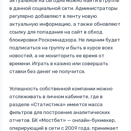
актуальное на сегодня можно найти в группе
в данной социальной сети. Администраторы
регулярно добавляют в ленту новую
актуальную информацию, а также обновляют
ссылку для попадания на сайт в обход
блокировки Роскомнадзора. Не лишним будет
подписаться на группу и быть в курсе всех
новостей, а не мониторить ее время от
времени. Играть в казино или совершать
ставки без денег не получится.
Успешность собственной компании можно
отслеживать в личном кабинете, где в
разделе «Статистика» имеется масса
фильтров для построения аналитических
отчетов. БК «Мостбет» — онлайн-букмекер,
оперирующий в сети с 2009 года, принимает