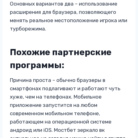
Основных вариантов два – использование
расширения для браузера, позволяющего
менять реальное местоположение игрока или
турборежима.
Похожие партнерские
программы:
Причина проста – обычно браузеры в
смартфонах подлагивают и работают чуть
хуже, чем на телефонах. Мобильное
приложение запустится на любом
современном мобильном телефоне,
работающем на операционной системе
андроид или iOS. Мостбет зеркало вк