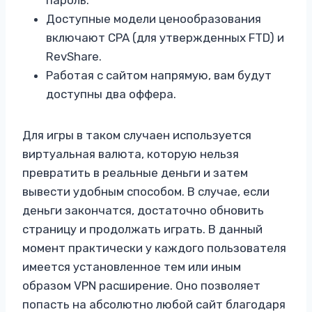
пароль.
Доступные модели ценообразования
включают CPA (для утвержденных FTD) и
RevShare.
Работая с сайтом напрямую, вам будут
доступны два оффера.
Для игры в таком случаен используется
виртуальная валюта, которую нельзя
превратить в реальные деньги и затем
вывести удобным способом. В случае, если
деньги закончатся, достаточно обновить
страницу и продолжать играть. В данный
момент практически у каждого пользователя
имеется установленное тем или иным
образом VPN расширение. Оно позволяет
попасть на абсолютно любой сайт благодаря