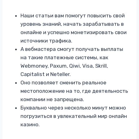
Наши статьи вам помогут повысить свой
уровень знаний, начать зарабатывать в
онлайне и успешно монетизировать свои
источники трафика.
А вебмастера смогут получать выплаты
на такие платежные системы, как
Webmoney, Paxum, Qiwi, Visa, Skrill,
Capitalist и Neteller.
Оно позволяет сменить реальное
местоположение на то, где деятельность
компании не запрещена.
Буквально через несколько минут можно
погрузиться в увлекательный мир онлайн
казино.