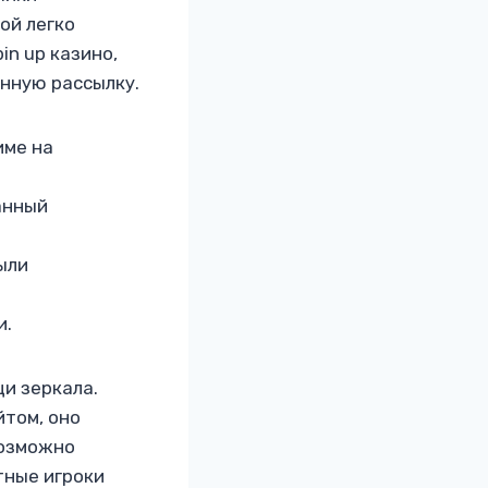
ой легко
in up казино,
онную рассылку.
име на
анный
ыли
и.
щи зеркала.
йтом, оно
возможно
тные игроки