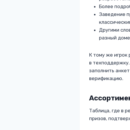
Более подро
Заведение п
классически
Другими слов
разный доме
К тому же игрок
в техподдержку.
заполнить анкет
верификацию.
Ассортимен
Таблица, где в 
призов, подтве