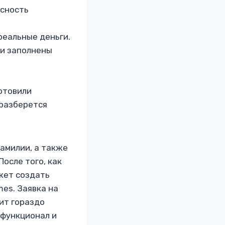
асность
реальные деньги.
ли заполнены
отовили
 разберется
амилии, а также
осле того, как
жет создать
es. Заявка на
ит гораздо
 функционал и