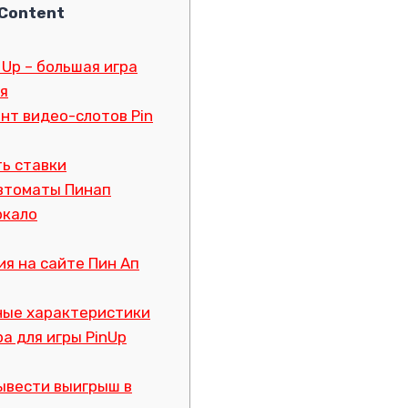
Content
 Up – большая игра
я
нт видео-слотов Pin
ть ставки
втоматы Пинап
ркало
ия на сайте Пин Ап
ые характеристики
а для игры PinUp
вывести выигрыш в