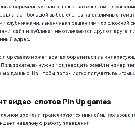
бный перечень указан в пользовательском соглашени
редлагает большой выбор слотов на различные темат
ми клубничками, заканчивая решениями со сложной 
ами, сайт и дубликат не отличаются друг от друга, 
нный адрес.
 pin up casino может всегда обратиться за интересу
 Пользователю нужно подтвердить эмейл и номер те
ные данные. Но чтобы потом легко получить выигрыш
т видео-слотов Pin Up games
реальном времени транслируются никнеймы пользоват
рждает надежную работу заведения.