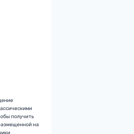
дение
лассическими
тобы получить
размещенной на
чики