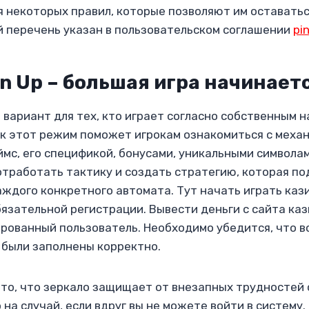
некоторых правил, которые позволяют им оставатьс
 перечень указан в пользовательском соглашении
pi
n Up – большая игра начинает
 вариант для тех, кто играет согласно собственным 
ак этот режим поможет игрокам ознакомиться с меха
ймс, его спецификой, бонусами, уникальными символами
тработать тактику и создать стратегию, которая п
аждого конкретного автомата. Тут начать играть каз
бязательной регистрации. Вывести деньги с сайта каз
рованный пользователь. Необходимо убедится, что в
 были заполнены корректно.
 то, что зеркало защищает от внезапных трудностей 
на случай, если вдруг вы не можете войти в систему.