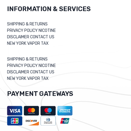
INFORMATION & SERVICES
SHIPPING & RETURNS
PRIVACY POLICY NICOTINE
DISCLAIMER CONTACT US
NEW YORK VAPOR TAX
SHIPPING & RETURNS
PRIVACY POLICY NICOTINE
DISCLAIMER CONTACT US
NEW YORK VAPOR TAX
PAYMENT GATEWAYS