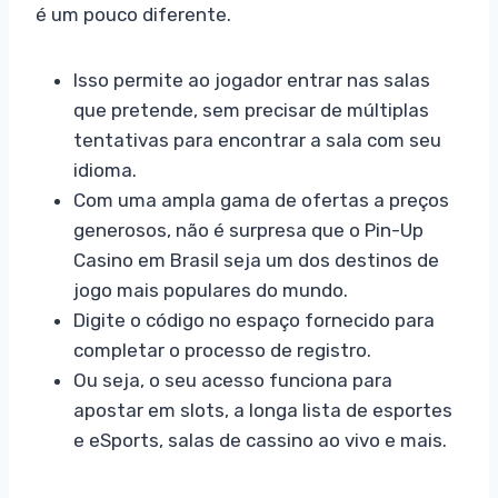
é um pouco diferente.
Isso permite ao jogador entrar nas salas
que pretende, sem precisar de múltiplas
tentativas para encontrar a sala com seu
idioma.
Com uma ampla gama de ofertas a preços
generosos, não é surpresa que o Pin-Up
Casino em Brasil seja um dos destinos de
jogo mais populares do mundo.
Digite o código no espaço fornecido para
completar o processo de registro.
Ou seja, o seu acesso funciona para
apostar em slots, a longa lista de esportes
e eSports, salas de cassino ao vivo e mais.