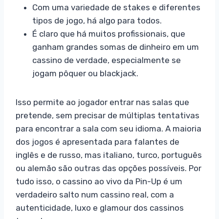
Com uma variedade de stakes e diferentes
tipos de jogo, há algo para todos.
É claro que há muitos profissionais, que
ganham grandes somas de dinheiro em um
cassino de verdade, especialmente se
jogam pôquer ou blackjack.
Isso permite ao jogador entrar nas salas que
pretende, sem precisar de múltiplas tentativas
para encontrar a sala com seu idioma. A maioria
dos jogos é apresentada para falantes de
inglês e de russo, mas italiano, turco, português
ou alemão são outras das opções possíveis. Por
tudo isso, o cassino ao vivo da Pin-Up é um
verdadeiro salto num cassino real, com a
autenticidade, luxo e glamour dos cassinos