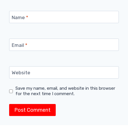
Name
*
Email
*
Website
Save my name, email, and website in this browser
for the next time I comment.