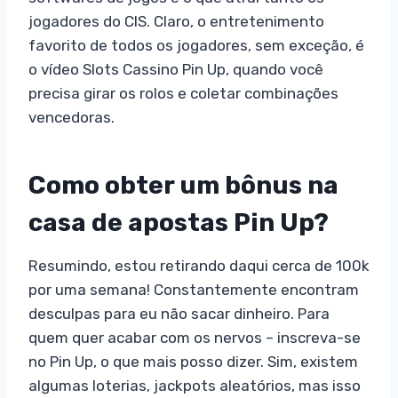
jogadores do CIS. Claro, o entretenimento
favorito de todos os jogadores, sem exceção, é
o vídeo Slots Cassino Pin Up, quando você
precisa girar os rolos e coletar combinações
vencedoras.
Como obter um bônus na
casa de apostas Pin Up?
Resumindo, estou retirando daqui cerca de 100k
por uma semana! Constantemente encontram
desculpas para eu não sacar dinheiro. Para
quem quer acabar com os nervos – inscreva-se
no Pin Up, o que mais posso dizer. Sim, existem
algumas loterias, jackpots aleatórios, mas isso