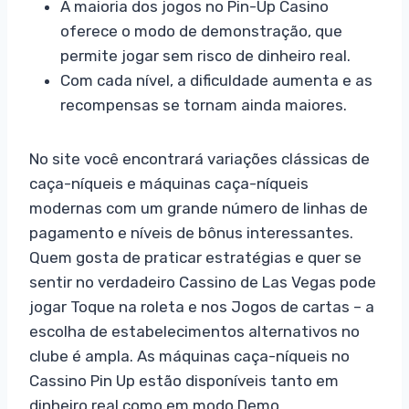
A maioria dos jogos no Pin-Up Casino
oferece o modo de demonstração, que
permite jogar sem risco de dinheiro real.
Com cada nível, a dificuldade aumenta e as
recompensas se tornam ainda maiores.
No site você encontrará variações clássicas de
caça-níqueis e máquinas caça-níqueis
modernas com um grande número de linhas de
pagamento e níveis de bônus interessantes.
Quem gosta de praticar estratégias e quer se
sentir no verdadeiro Cassino de Las Vegas pode
jogar Toque na roleta e nos Jogos de cartas – a
escolha de estabelecimentos alternativos no
clube é ampla. As máquinas caça-níqueis no
Cassino Pin Up estão disponíveis tanto em
dinheiro real como em modo Demo.