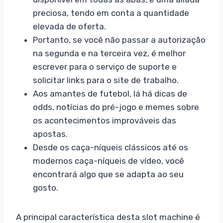
preciosa, tendo em conta a quantidade
elevada de oferta.
Portanto, se você não passar a autorização
na segunda e na terceira vez, é melhor
escrever para o serviço de suporte e
solicitar links para o site de trabalho.
Aos amantes de futebol, lá há dicas de
odds, notícias do pré-jogo e memes sobre
os acontecimentos improváveis das
apostas.
Desde os caça-níqueis clássicos até os
modernos caça-níqueis de vídeo, você
encontrará algo que se adapta ao seu
gosto.
A principal característica desta slot machine é