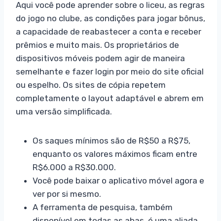
Aqui você pode aprender sobre o liceu, as regras
do jogo no clube, as condições para jogar bônus,
a capacidade de reabastecer a conta e receber
prêmios e muito mais. Os proprietários de
dispositivos móveis podem agir de maneira
semelhante e fazer login por meio do site oficial
ou espelho. Os sites de cópia repetem
completamente o layout adaptável e abrem em
uma versão simplificada.
Os saques mínimos são de R$50 a R$75,
enquanto os valores máximos ficam entre
R$6.000 a R$30.000.
Você pode baixar o aplicativo móvel agora e
ver por si mesmo.
A ferramenta de pesquisa, também
disponível em todas as abas, é uma aliada