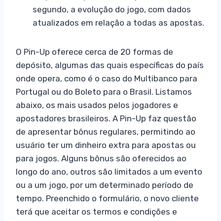
segundo, a evolução do jogo, com dados
atualizados em relação a todas as apostas.
O Pin-Up oferece cerca de 20 formas de
depósito, algumas das quais específicas do país
onde opera, como é o caso do Multibanco para
Portugal ou do Boleto para o Brasil. Listamos
abaixo, os mais usados pelos jogadores e
apostadores brasileiros. A Pin-Up faz questão
de apresentar bônus regulares, permitindo ao
usuário ter um dinheiro extra para apostas ou
para jogos. Alguns bônus são oferecidos ao
longo do ano, outros são limitados a um evento
ou a um jogo, por um determinado período de
tempo. Preenchido o formulário, o novo cliente
terá que aceitar os termos e condições e