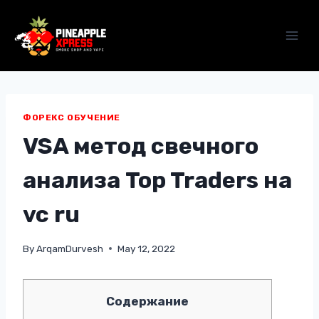
Skip
to
content
ФОРЕКС ОБУЧЕНИЕ
VSA метод свечного
анализа Top Traders на
vc ru
By
ArqamDurvesh
May 12, 2022
Содержание