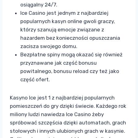
osiągalny 24/7.
Ice Casino jest jednym z najbardziej
popularnych kasyn online gwoli graczy,
którzy szanują emocje związane z
hazardem bez konieczności opuszczania
zacisza swojego domu.
Bezpłatne spiny mogą okazać się również
przyznawane jak część bonusu
powitalnego, bonusu reload czy też jako
część ofert.
Kasyno Ice jest 1 z najbardziej popularnych
pomieszczeń do gry dzięki świecie. Każdego rok
miliony ludzi nawiedza Ice Casino żeby
spróbować szczęścia dzięki automatach, grach
stołowych i innych ulubionych grach w kasynie.