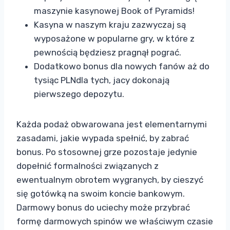
maszynie kasynowej Book of Pyramids!
Kasyna w naszym kraju zazwyczaj są
wyposażone w popularne gry, w które z
pewnością będziesz pragnął pograć.
Dodatkowo bonus dla nowych fanów aż do
tysiąc PLNdla tych, jacy dokonają
pierwszego depozytu.
Każda podaż obwarowana jest elementarnymi
zasadami, jakie wypada spełnić, by zabrać
bonus. Po stosownej grze pozostaje jedynie
dopełnić formalności związanych z
ewentualnym obrotem wygranych, by cieszyć
się gotówką na swoim koncie bankowym.
Darmowy bonus do uciechy może przybrać
formę darmowych spinów we właściwym czasie