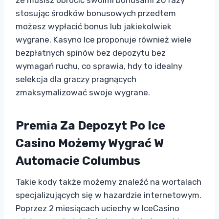
stosując środków bonusowych przedtem
możesz wypłacić bonus lub jakiekolwiek
wygrane. Kasyno Ice proponuje również wiele
bezpłatnych spinów bez depozytu bez
wymagań ruchu, co sprawia, hdy to idealny
selekcja dla graczy pragnących
zmaksymalizować swoje wygrane.
Premia Za Depozyt Po Ice
Casino Możemy Wygrać W
Automacie Columbus
Takie kody także możemy znaleźć na wortalach
specjalizujących się w hazardzie internetowym.
Poprzez 2 miesiącach uciechy w IceCasino