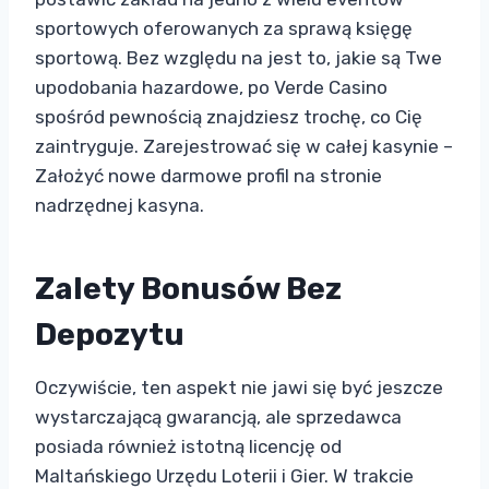
sportowych oferowanych za sprawą księgę
sportową. Bez względu na jest to, jakie są Twe
upodobania hazardowe, po Verde Casino
spośród pewnością znajdziesz trochę, co Cię
zaintryguje. Zarejestrować się w całej kasynie –
Założyć nowe darmowe profil na stronie
nadrzędnej kasyna.
Zalety Bonusów Bez
Depozytu
Oczywiście, ten aspekt nie jawi się być jeszcze
wystarczającą gwarancją, ale sprzedawca
posiada również istotną licencję od
Maltańskiego Urzędu Loterii i Gier. W trakcie