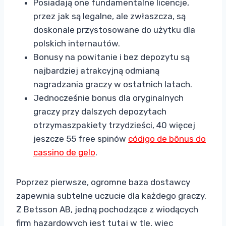
Posiadają one fundamentalne licencje,
przez jak są legalne, ale zwłaszcza, są
doskonale przystosowane do użytku dla
polskich internautów.
Bonusy na powitanie i bez depozytu są
najbardziej atrakcyjną odmianą
nagradzania graczy w ostatnich latach.
Jednocześnie bonus dla oryginalnych
graczy przy dalszych depozytach
otrzymaszpakiety trzydzieści, 40 więcej
jeszcze 55 free spinów
código de bônus do
cassino de gelo
.
Poprzez pierwsze, ogromne baza dostawcy
zapewnia subtelne uczucie dla każdego graczy.
Z Betsson AB, jedną pochodzące z wiodących
firm hazardowych jest tutaj w tle, więc