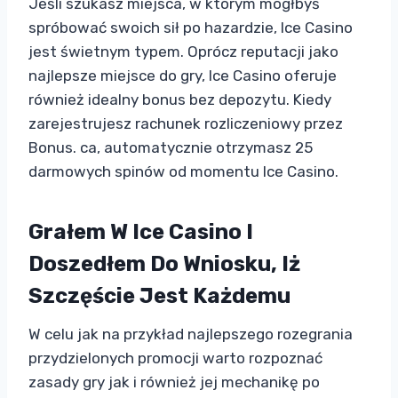
Jeśli szukasz miejsca, w którym mógłbyś
spróbować swoich sił po hazardzie, Ice Casino
jest świetnym typem. Oprócz reputacji jako
najlepsze miejsce do gry, Ice Casino oferuje
również idealny bonus bez depozytu. Kiedy
zarejestrujesz rachunek rozliczeniowy przez
Bonus. ca, automatycznie otrzymasz 25
darmowych spinów od momentu Ice Casino.
Grałem W Ice Casino I
Doszedłem Do Wniosku, Iż
Szczęście Jest Każdemu
W celu jak na przykład najlepszego rozegrania
przydzielonych promocji warto rozpoznać
zasady gry jak i również jej mechanikę po