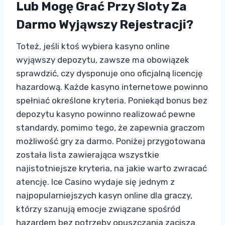
Lub Mogę Grać Przy Sloty Za
Darmo Wyjąwszy Rejestracji?
Toteż, jeśli ktoś wybiera kasyno online
wyjąwszy depozytu, zawsze ma obowiązek
sprawdzić, czy dysponuje ono oficjalną licencję
hazardową. Każde kasyno internetowe powinno
spełniać określone kryteria. Poniekąd bonus bez
depozytu kasyno powinno realizować pewne
standardy, pomimo tego, że zapewnia graczom
możliwość gry za darmo. Poniżej przygotowana
została lista zawierająca wszystkie
najistotniejsze kryteria, na jakie warto zwracać
atencję. Ice Casino wydaje się jednym z
najpopularniejszych kasyn online dla graczy,
którzy szanują emocje związane spośród
hazardem bez potrzeby opuszczania zacisza