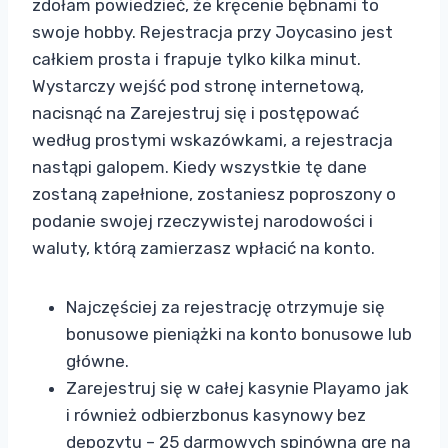
zdołam powiedzieć, że kręcenie bębnami to
swoje hobby. Rejestracja przy Joycasino jest
całkiem prosta i frapuje tylko kilka minut.
Wystarczy wejść pod stronę internetową,
nacisnąć na Zarejestruj się i postępować
według prostymi wskazówkami, a rejestracja
nastąpi galopem. Kiedy wszystkie tę dane
zostaną zapełnione, zostaniesz poproszony o
podanie swojej rzeczywistej narodowości i
waluty, którą zamierzasz wpłacić na konto.
Najczęściej za rejestrację otrzymuje się
bonusowe pieniążki na konto bonusowe lub
główne.
Zarejestruj się w całej kasynie Playamo jak
i również odbierzbonus kasynowy bez
depozytu – 25 darmowych spinówna grę na