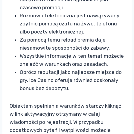
czasowo promocji.
Rozmowa telefoniczna jest nawiązywany
zbytnio pomocą czatu na żywo, telefonu
albo poczty elektronicznej.
Za pomocą temu reload premia daje
niesamowite sposobności do zabawy.
Wszystkie informacje w ten temat możecie
znaleźć w warunkach oraz zasadach.
Oprócz reputacji jako najlepsze miejsce do
gry, Ice Casino oferuje również doskonały
bonus bez depozytu.
Obiektem spełnienia warunków starczy kliknąć
w link aktywacyjny otrzymany w całej
wiadomości po rejestracji. W przypadku
dodatkowych pytań i wątpliwości możecie