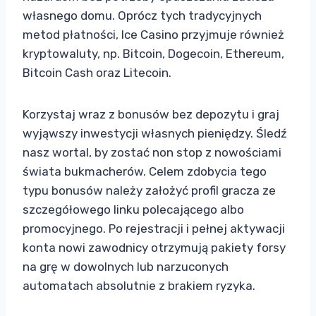
własnego domu. Oprócz tych tradycyjnych
metod płatności, Ice Casino przyjmuje również
kryptowaluty, np. Bitcoin, Dogecoin, Ethereum,
Bitcoin Cash oraz Litecoin.
Korzystaj wraz z bonusów bez depozytu i graj
wyjąwszy inwestycji własnych pieniędzy. Śledź
nasz wortal, by zostać non stop z nowościami
świata bukmacherów. Celem zdobycia tego
typu bonusów należy założyć profil gracza ze
szczegółowego linku polecającego albo
promocyjnego. Po rejestracji i pełnej aktywacji
konta nowi zawodnicy otrzymują pakiety forsy
na grę w dowolnych lub narzuconych
automatach absolutnie z brakiem ryzyka.