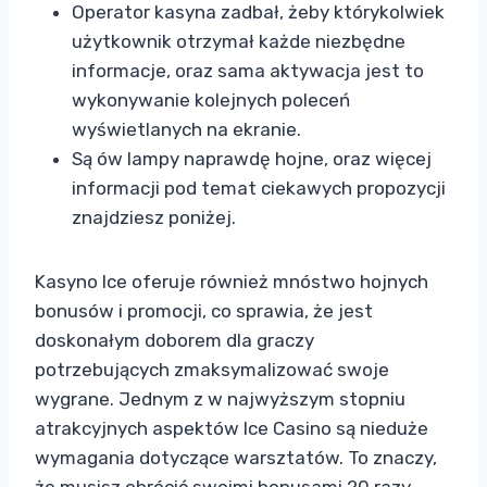
Operator kasyna zadbał, żeby którykolwiek
użytkownik otrzymał każde niezbędne
informacje, oraz sama aktywacja jest to
wykonywanie kolejnych poleceń
wyświetlanych na ekranie.
Są ów lampy naprawdę hojne, oraz więcej
informacji pod temat ciekawych propozycji
znajdziesz poniżej.
Kasyno Ice oferuje również mnóstwo hojnych
bonusów i promocji, co sprawia, że jest
doskonałym doborem dla graczy
potrzebujących zmaksymalizować swoje
wygrane. Jednym z w najwyższym stopniu
atrakcyjnych aspektów Ice Casino są nieduże
wymagania dotyczące warsztatów. To znaczy,
że musisz obrócić swoimi bonusami 20 razy