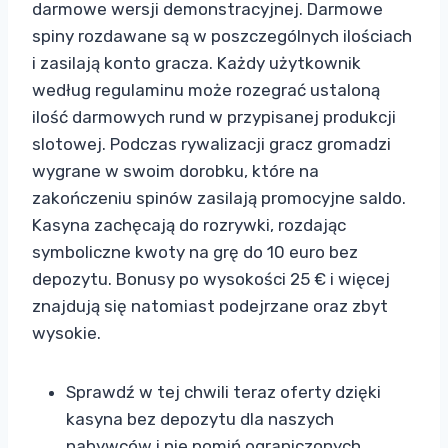
darmowe wersji demonstracyjnej. Darmowe
spiny rozdawane są w poszczególnych ilościach
i zasilają konto gracza. Każdy użytkownik
według regulaminu może rozegrać ustaloną
ilość darmowych rund w przypisanej produkcji
slotowej. Podczas rywalizacji gracz gromadzi
wygrane w swoim dorobku, które na
zakończeniu spinów zasilają promocyjne saldo.
Kasyna zachęcają do rozrywki, rozdając
symboliczne kwoty na grę do 10 euro bez
depozytu. Bonusy po wysokości 25 € i więcej
znajdują się natomiast podejrzane oraz zbyt
wysokie.
Sprawdź w tej chwili teraz oferty dzięki
kasyna bez depozytu dla naszych
nabywców i nie pomiń ograniczonych