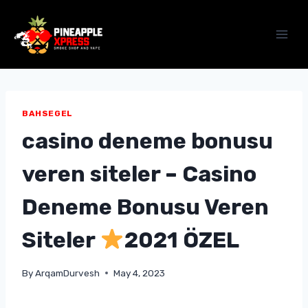
Skip
to
content
BAHSEGEL
casino deneme bonusu
veren siteler – Casino
Deneme Bonusu Veren
Siteler
2021 ÖZEL
By
ArqamDurvesh
May 4, 2023