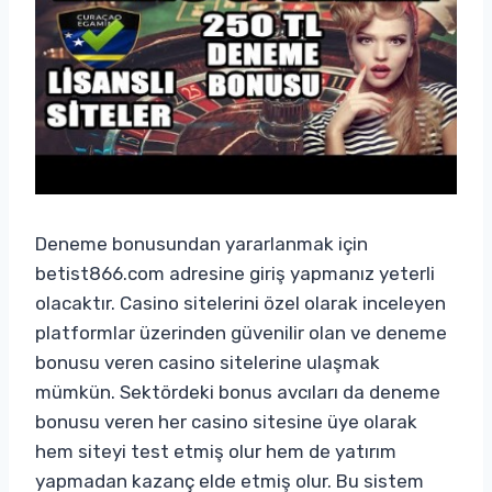
Deneme bonusundan yararlanmak için
betist866.com adresine giriş yapmanız yeterli
olacaktır. Casino sitelerini özel olarak inceleyen
platformlar üzerinden güvenilir olan ve deneme
bonusu veren casino sitelerine ulaşmak
mümkün. Sektördeki bonus avcıları da deneme
bonusu veren her casino sitesine üye olarak
hem siteyi test etmiş olur hem de yatırım
yapmadan kazanç elde etmiş olur. Bu sistem