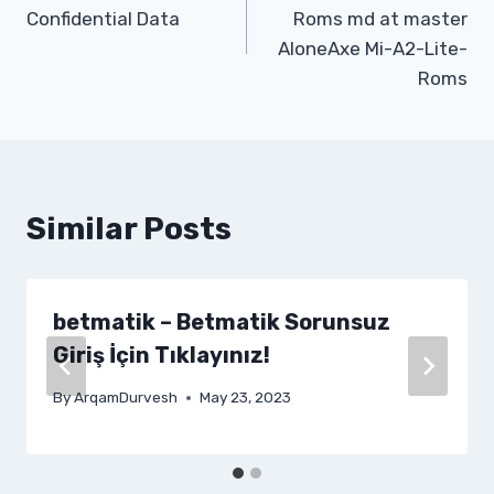
navigation
Confidential Data
Roms md at master
AloneAxe Mi-A2-Lite-
Roms
Similar Posts
betmatik – Betmatik Sorunsuz
Giriş İçin Tıklayınız!
By
ArqamDurvesh
May 23, 2023