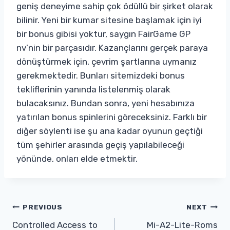
geniş deneyime sahip çok ödüllü bir şirket olarak
bilinir. Yeni bir kumar sitesine başlamak için iyi
bir bonus gibisi yoktur, saygın FairGame GP
nv’nin bir parçasıdır. Kazançlarını gerçek paraya
dönüştürmek için, çevrim şartlarına uymanız
gerekmektedir. Bunları sitemizdeki bonus
tekliflerinin yanında listelenmiş olarak
bulacaksınız. Bundan sonra, yeni hesabınıza
yatırılan bonus spinlerini göreceksiniz. Farklı bir
diğer söylenti ise şu ana kadar oyunun geçtiği
tüm şehirler arasında geçiş yapılabileceği
yönünde, onları elde etmektir.
Post
PREVIOUS
NEXT
Controlled Access to
Mi-A2-Lite-Roms