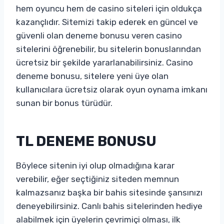
hem oyuncu hem de casino siteleri için oldukça
kazançlıdır. Sitemizi takip ederek en güncel ve
güvenli olan deneme bonusu veren casino
sitelerini öğrenebilir, bu sitelerin bonuslarından
ücretsiz bir şekilde yararlanabilirsiniz. Casino
deneme bonusu, sitelere yeni üye olan
kullanıcılara ücretsiz olarak oyun oynama imkanı
sunan bir bonus türüdür.
TL DENEME BONUSU
Böylece sitenin iyi olup olmadığına karar
verebilir, eğer seçtiğiniz siteden memnun
kalmazsanız başka bir bahis sitesinde şansınızı
deneyebilirsiniz. Canlı bahis sitelerinden hediye
alabilmek için üyelerin çevrimiçi olması, ilk