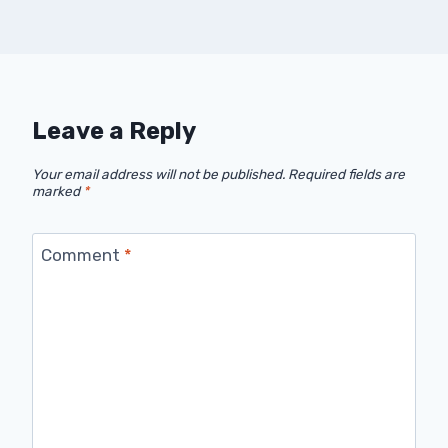
Leave a Reply
Your email address will not be published.
Required fields are
marked
*
Comment
*