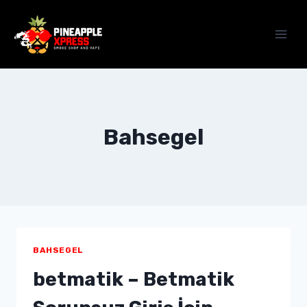
Skip
to
content
Bahsegel
BAHSEGEL
betmatik – Betmatik