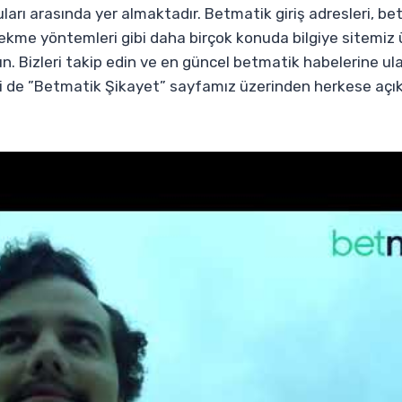
ları arasında yer almaktadır. Betmatik giriş adresleri, be
ekme yöntemleri gibi daha birçok konuda bilgiye sitemiz
 Bizleri takip edin ve en güncel betmatik habelerine ula
nizi de ”Betmatik Şikayet” sayfamız üzerinden herkese açık