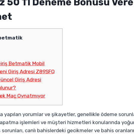
z 50 Tl Deneme Bonusu Veren
net
betmatik
iriş Betmatik Mobil
eni Giriş Adresi Z89SFQ
üncel Giriş Adresi
lunur?
ek Maç Oynatmıyor
 yapılan yorumlar ve şikayetler, genellikle ödeme sorunla
kapatma işlemleri ve müşteri hizmetleri konularında yoğ
iş sorunları, canlı bahislerdeki gecikmeler ve bahis oranla