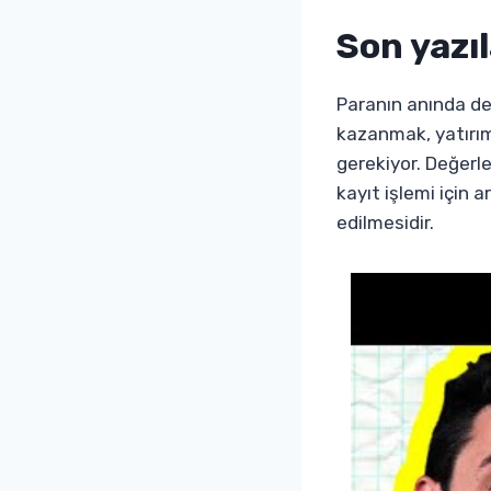
Son yazı
Paranın anında değ
kazanmak, yatırı
gerekiyor. Değerle
kayıt işlemi için 
edilmesidir.