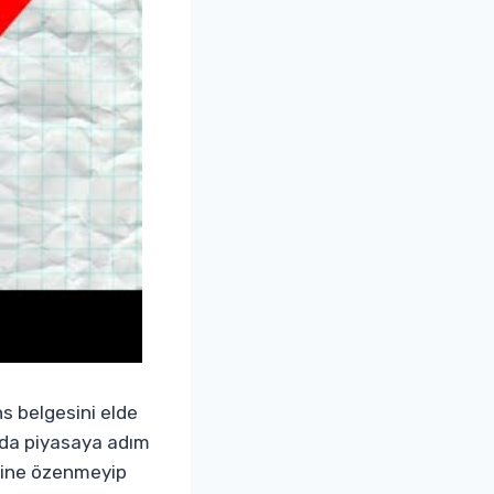
ns belgesini elde
ında piyasaya adım
esine özenmeyip