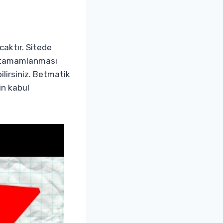
caktır. Sitede
n tamamlanması
ilirsiniz. Betmatik
in kabul