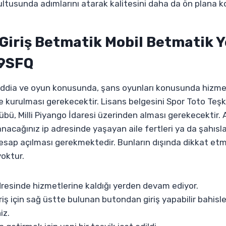
rultusunda adımlarını atarak kalitesini daha da ön plana 
Giriş Betmatik Mobil Betmatik Ye
89SFQ
 iddia ve oyun konusunda, şans oyunları konusunda hizm
de kurulması gerekecektir. Lisans belgesini Spor Toto Teşk
bü, Milli Piyango İdaresi üzerinden alması gerekecektir. 
lanacağınız ip adresinde yaşayan aile fertleri ya da şahısl
esap açılması gerekmektedir. Bunların dışında dikkat et
yoktur.
dresinde hizmetlerine kaldığı yerden devam ediyor.
iş için sağ üstte bulunan butondan giriş yapabilir bahisler
iz.