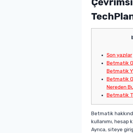
Çevrimsi
TechPla
Son yazılar
Betmatik G
Betmatik Y
Betmatik G
Nereden Bu
Betmatik T
Betmatik hakkında
kullanımı, hesap 
Ayrıca, siteye gir