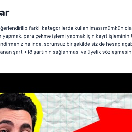
lar
erlendirilip farklı kategorilerde kullanılması mümkün ola
m yapmak, para çekme işlemi yapmak için kayıt işlemini
ndirmeniz halinde, sorunsuz bir şekilde siz de hesap açab
aranan şart +18 şartının sağlanması ve üyelik sözleşmesin