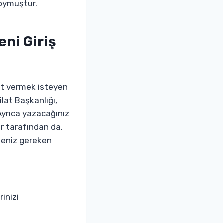
koymuştur.
ni Giriş
et vermek isteyen
ilat Başkanlığı,
Ayrıca yazacağınız
ar tarafından da,
meniz gereken
inizi