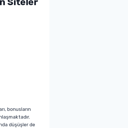
 Siteler
rı, bonusların
unlaşmaktadır.
rında düşüşler de