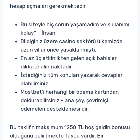
hesap açmaları gerekmektedir.
Bu siteyle hiç sorun yaşamadım ve kullanımı
kolay.” – İhsan.
Bildiğiniz üzere casino sektörü ülkemizde
uzun yıllar önce yasaklanmıştı.
En az üç etkinlikten gelen açık bahisler
dikkate alınmaktadır.
İstediğiniz tüm konuları yazarak cevaplar
alabilirsiniz.
Mostbet’i herhangi bir ödeme kartından
doldurabilirsiniz – ana şey, çevrimiçi
ödemeleri desteklemesi dir.
Bu teklifin maksimum 1250 TL hoş geldin bonusu
olduğunu belirtmekte fayda vardır. Bir