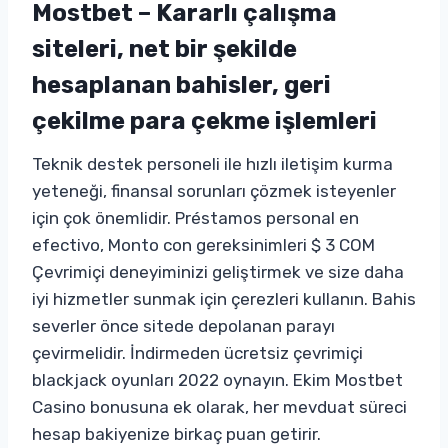
Mostbet – Kararlı çalışma
siteleri, net bir şekilde
hesaplanan bahisler, geri
çekilme para çekme işlemleri
Teknik destek personeli ile hızlı iletişim kurma
yeteneği, finansal sorunları çözmek isteyenler
için çok önemlidir. Préstamos personal en
efectivo, Monto con gereksinimleri $ 3 COM
Çevrimiçi deneyiminizi geliştirmek ve size daha
iyi hizmetler sunmak için çerezleri kullanın. Bahis
severler önce sitede depolanan parayı
çevirmelidir. İndirmeden ücretsiz çevrimiçi
blackjack oyunları 2022 oynayın. Ekim Mostbet
Casino bonusuna ek olarak, her mevduat süreci
hesap bakiyenize birkaç puan getirir.