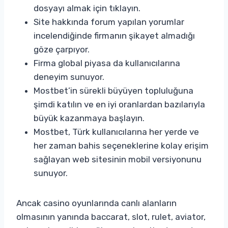
dosyayı almak için tıklayın.
Site hakkında forum yapılan yorumlar
incelendiğinde firmanın şikayet almadığı
göze çarpıyor.
Firma global piyasa da kullanıcılarına
deneyim sunuyor.
Mostbet’in sürekli büyüyen topluluğuna
şimdi katılın ve en iyi oranlardan bazılarıyla
büyük kazanmaya başlayın.
Mostbet, Türk kullanıcılarına her yerde ve
her zaman bahis seçeneklerine kolay erişim
sağlayan web sitesinin mobil versiyonunu
sunuyor.
Ancak casino oyunlarında canlı alanların
olmasının yanında baccarat, slot, rulet, aviator,