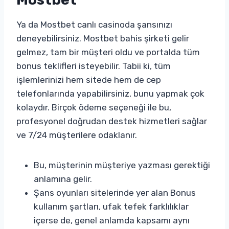
Ya da Mostbet canlı casinoda şansınızı
deneyebilirsiniz. Mostbet bahis şirketi gelir
gelmez, tam bir müşteri oldu ve portalda tüm
bonus teklifleri isteyebilir. Tabii ki, tüm
işlemlerinizi hem sitede hem de cep
telefonlarında yapabilirsiniz, bunu yapmak çok
kolaydır. Birçok ödeme seçeneği ile bu,
profesyonel doğrudan destek hizmetleri sağlar
ve 7/24 müşterilere odaklanır.
Bu, müşterinin müşteriye yazması gerektiği
anlamına gelir.
Şans oyunları sitelerinde yer alan Bonus
kullanım şartları, ufak tefek farklılıklar
içerse de, genel anlamda kapsamı aynı