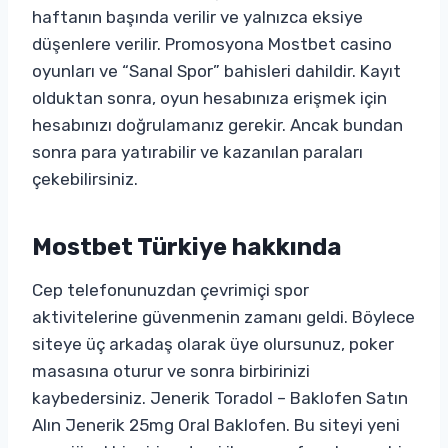
haftanın başında verilir ve yalnızca eksiye
düşenlere verilir. Promosyona Mostbet casino
oyunları ve “Sanal Spor” bahisleri dahildir. Kayıt
olduktan sonra, oyun hesabınıza erişmek için
hesabınızı doğrulamanız gerekir. Ancak bundan
sonra para yatırabilir ve kazanılan paraları
çekebilirsiniz.
Mostbet Türkiye hakkında
Cep telefonunuzdan çevrimiçi spor
aktivitelerine güvenmenin zamanı geldi. Böylece
siteye üç arkadaş olarak üye olursunuz, poker
masasına oturur ve sonra birbirinizi
kaybedersiniz. Jenerik Toradol – Baklofen Satın
Alın Jenerik 25mg Oral Baklofen. Bu siteyi yeni