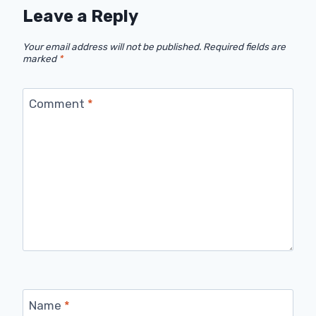
Leave a Reply
Your email address will not be published.
Required fields are
marked
*
Comment
*
Name
*