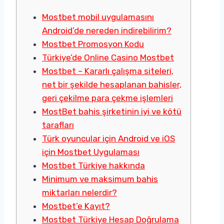
Mostbet mobil uygulamasını
Android’de nereden indirebilirim?
Mostbet Promosyon Kodu
Türkiye’de Online Casino Mostbet
Mostbet – Kararlı çalışma siteleri,
net bir şekilde hesaplanan bahisler,
geri çekilme para çekme işlemleri
MostBet bahis şirketinin iyi ve kötü
tarafları
Türk oyuncular için Android ve iOS
için Mostbet Uygulaması
Mostbet Türkiye hakkında
Minimum ve maksimum bahis
miktarları nelerdir?
Mostbet’e Kayıt?
Mostbet Türkiye Hesap Doğrulama