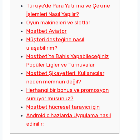
Türkiye’de Para Yatırma ve Çekme
İşlemleri Nasıl Yapılır?
Oyun makineleri ve slotlar
Mostbet Aviator
Müşteri desteğine nasıl
ulaşabilirim?
Mostbet’te Bahis Yapabileceğiniz
Popüler Ligler ve Turnuvalar
Mostbet Şikayetleri: Kullanıcılar
neden memnun değil?
Herhangi bir bonus ve promosyon
sunuyor musunuz?
Mostbet hücresel tarayıcı için
Android cihazlarda Uygulama nasıl
edinilir: