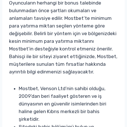
Oyuncuların herhangi bir bonus talebinde
bulunmadan önce şartları okumaları ve
anlamaları tavsiye edilir. Mostbet’te minimum
para yatırma miktarı seçilen yönteme göre
değişebilir. Belirli bir yöntem için ve bölgenizdeki
kesin minimum para yatırma miktarını
Mostbet’in desteğiyle kontrol etmeniz önerilir.
Bahisçi ile bir siteyi ziyaret ettiğinizde, Mostbet,
müşterilere sunulan tüm fırsatlar hakkında
ayrıntılı bilgi edinmenizi sağlayacaktır.
Mostbet, Venson Ltd’nin sahibi olduğu,
2009’dan beri faaliyet gösteren ve iş
dünyasının en güvenilir isimlerinden biri
haline gelen Kıbrıs merkezli bir bahis
şirketidir.
Sitedeki bahis bölümünü bulun ve