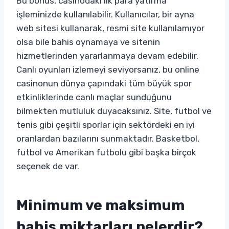
Bu bonus, casinodaki ilk para yatırma
işleminizde kullanılabilir. Kullanıcılar, bir ayna
web sitesi kullanarak, resmi site kullanılamıyor
olsa bile bahis oynamaya ve sitenin
hizmetlerinden yararlanmaya devam edebilir.
Canlı oyunları izlemeyi seviyorsanız, bu online
casinonun dünya çapındaki tüm büyük spor
etkinliklerinde canlı maçlar sunduğunu
bilmekten mutluluk duyacaksınız. Site, futbol ve
tenis gibi çeşitli sporlar için sektördeki en iyi
oranlardan bazılarını sunmaktadır. Basketbol,
futbol ve Amerikan futbolu gibi başka birçok
seçenek de var.
Minimum ve maksimum
bahis miktarları nelerdir?