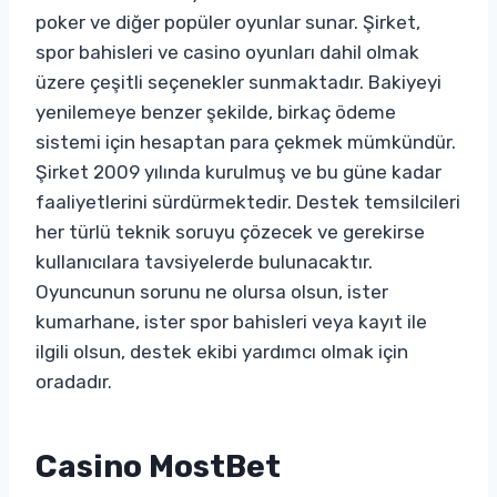
poker ve diğer popüler oyunlar sunar. Şirket,
spor bahisleri ve casino oyunları dahil olmak
üzere çeşitli seçenekler sunmaktadır. Bakiyeyi
yenilemeye benzer şekilde, birkaç ödeme
sistemi için hesaptan para çekmek mümkündür.
Şirket 2009 yılında kurulmuş ve bu güne kadar
faaliyetlerini sürdürmektedir. Destek temsilcileri
her türlü teknik soruyu çözecek ve gerekirse
kullanıcılara tavsiyelerde bulunacaktır.
Oyuncunun sorunu ne olursa olsun, ister
kumarhane, ister spor bahisleri veya kayıt ile
ilgili olsun, destek ekibi yardımcı olmak için
oradadır.
Casino MostBet