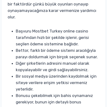
bir faktördür çünkü büyük oyunları oynayıp
oynayamayacağınıza karar vermenize yardımcı
olur.
Başvuru Mostbet Turkey online casino
tarafından hızlı bir şekilde işlenir, gerisi
seçilen ödeme sistemine bağlıdır.
Bettor, farklı bir ödeme sistemi aracılığıyla
parayı doldurmak için birçok seçenek sunar.
Diğer şirketlerin adresini manuel olarak
kopyalayabilir ve girdi sağlayabilirsiniz.
Bir sosyal medya üzerinden kaydolmak için
siteye verilere erişim yetkisi vermeniz
yeterlidir.
Bonusu çekebilmek için bahis oynamanız
gerekiyor, bunun için detaylı bonus