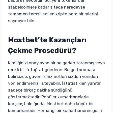
kabul etmektedir. Bu, yeni tokenlardan
stabelcoinlere kadar sitede neredeyse
tamamen temsil edilen kripto para birimlerini
saymıyor bile.
Mostbet’te Kazançları
Çekme Prosedürü?
Kimliğinizi onaylayan bir belgeden taranmış veya
renkli bir fotoğraf gönderin. Belge taraması
belirsizse, güvenlik hizmetleri sizden yeniden
yönlendirmenizi isteyebilir. İstatistikler, yanıtın
sadece birkaç dakika sürdüğünü
göstermektedir. Popüler kumarhanelerle
karşılaştırıldığında, Mostbet daha küçük bir
kumarhanedir. Herhangi bir kumarhanenin geliri