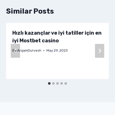
Similar Posts
Hızlı kazançlar ve iyi tatiller için en
iyi Mostbet casino
By
ArqamDurvesh
May 29, 2023