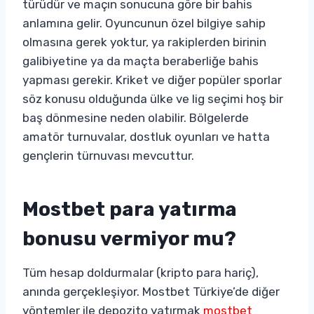
türüdür ve maçın sonucuna göre bir bahis
anlamına gelir. Oyuncunun özel bilgiye sahip
olmasına gerek yoktur, ya rakiplerden birinin
galibiyetine ya da maçta beraberliğe bahis
yapması gerekir. Kriket ve diğer popüler sporlar
söz konusu olduğunda ülke ve lig seçimi hoş bir
baş dönmesine neden olabilir. Bölgelerde
amatör turnuvalar, dostluk oyunları ve hatta
gençlerin türnuvası mevcuttur.
Mostbet para yatırma
bonusu vermiyor mu?
Tüm hesap doldurmalar (kripto para hariç),
anında gerçekleşiyor. Mostbet Türkiye’de diğer
yöntemler ile depozito yatırmak
mostbet