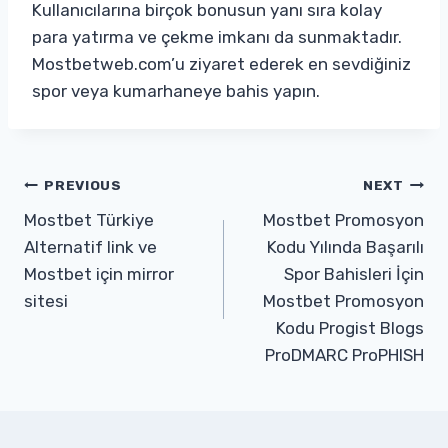
Kullanıcılarına birçok bonusun yanı sıra kolay
para yatırma ve çekme imkanı da sunmaktadır.
Mostbetweb.com’u ziyaret ederek en sevdiğiniz
spor veya kumarhaneye bahis yapın.
Post
PREVIOUS
NEXT
Mostbet Türkiye ️
Mostbet Promosyon
navigation
Alternatif link ve
Kodu Yılında Başarılı
Mostbet için mirror
Spor Bahisleri İçin
sitesi
Mostbet Promosyon
Kodu Progist Blogs
ProDMARC ProPHISH